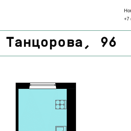
Но
+7 
 Танцорова, 96