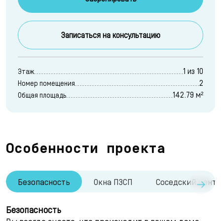
Записаться на консультацию
1 из 10
Этаж
2
Номер помещения
142.79 м²
Общая площадь
Особенности проекта
→
Безопасность
Окна ПЗСП
Соседский цент
Безопасность