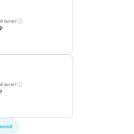
й вычет
₽
й вычет
₽
ожений