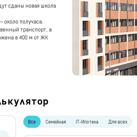
дут сданы новая школа
 около получаса.
венный транспорт, а
ожена в 400 м от ЖК
лькулятор
Все
Семейная
IT-Ипотека
Для всех