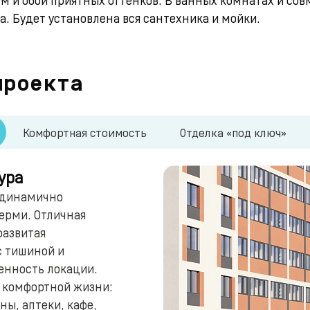
а. Будет установлена вся сантехника и мойки.
проекта
Комфортная стоимость
Отделка «под ключ»
ура
 динамично
ерми. Отличная
развитая
с тишиной и
енность локации.
я комфортной жизни:
ны, аптеки, кафе,