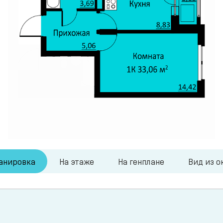
анировка
На этаже
На генплане
Вид из о