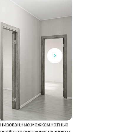
аминированные межкомнатные
мещённых санузлах на полу и