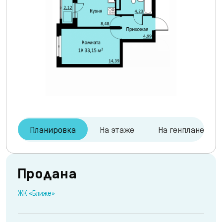
Планировка
На этаже
На генплане
Продана
ЖК «Ближе»