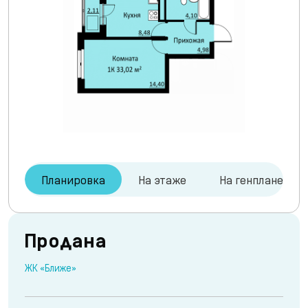
Планировка
На этаже
На генплане
Продана
ЖК «Ближе»