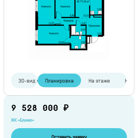
3D-вид и туры
Планировка
На этаже
На ге
9 528 000 ₽
ЖК «Ближе»
Оставить заявку