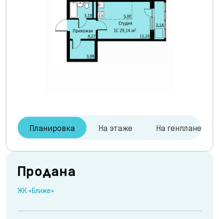
Планировка
На этаже
На генплане
Продана
ЖК «Ближе»