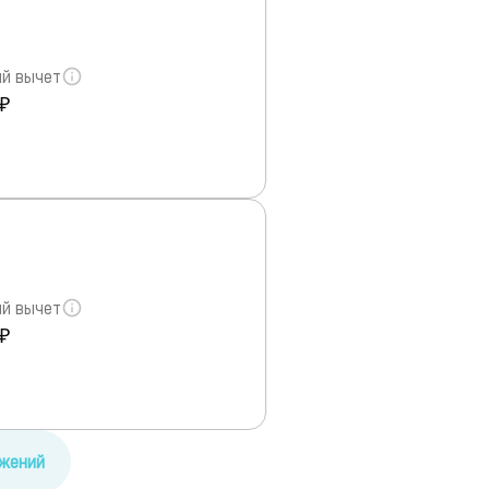
й вычет
 ₽
й вычет
 ₽
ожений