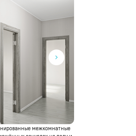
аминированные межкомнатные
мещённых санузлах на полу и