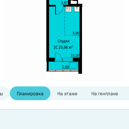
ры
Планировка
На этаже
На генплане