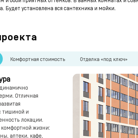
а. Будет установлена вся сантехника и мойки.
проекта
Комфортная стоимость
Отделка «под ключ»
ура
 динамично
ерми. Отличная
развитая
с тишиной и
енность локации.
я комфортной жизни:
ны, аптеки, кафе,