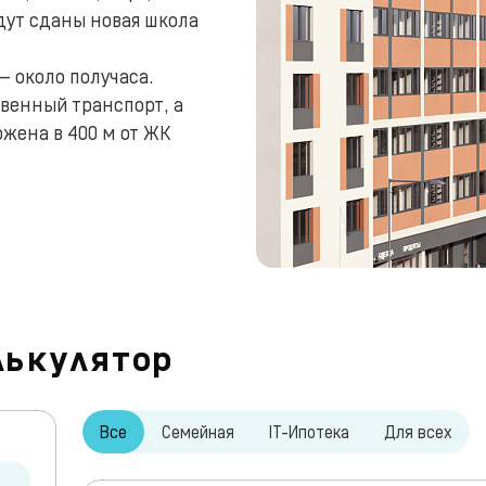
дут сданы новая школа
 около получаса.
венный транспорт, а
ожена в 400 м от ЖК
лькулятор
Все
Семейная
IT-Ипотека
Для всех