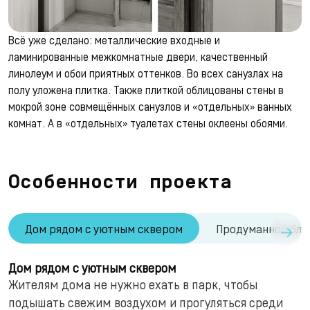
Всё уже сделано: металлические входные и
ламинированные межкомнатные двери, качественный
линолеум и обои приятных оттенков. Во всех санузлах на
полу уложена плитка. Также плиткой облицованы стены в
мокрой зоне совмещённых санузлов и «отдельных» ванных
комнат. А в «отдельных» туалетах стены оклеены обоями.
Особенности проекта
→
Дом рядом с уютным сквером
Продуманное бла
Дом рядом с уютным сквером
Жителям дома не нужно ехать в парк, чтобы
подышать свежим воздухом и прогуляться среди