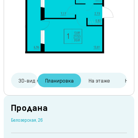
3D-вид и туры
Планировка
На этаже
На ге
Продана
Белозерская, 26