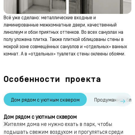
Всё уже сделано: металлические входные и
ламинированные межкомнатные двери, качественный
линолеум и обои приятных оттенков. Во всех санузлах на
полу уложена плитка. Также плиткой облицованы стены в
мокрой зоне совмещённых санузлов и «отдельных» ванных
комнат. А в «отдельных» туалетах стены оклеены обоями.
Особенности проекта
→
Дом рядом с уютным сквером
Продуманное бла
Дом рядом с уютным сквером
Жителям дома не нужно ехать в парк, чтобы
подышать свежим воздухом и прогуляться среди