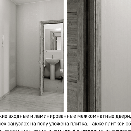
ские входные и ламинированные межкомнатные двери,
сех санузлах на полу уложена плитка. Также плиткой 
 «отдельных» ванных комнат. А в «отдельных» туалета