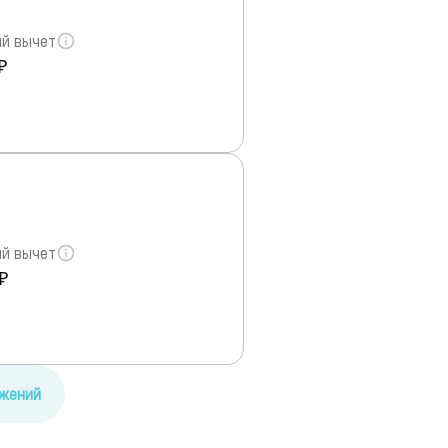
й вычет
₽
й вычет
₽
ожений