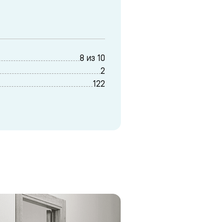
8 из 10
2
122