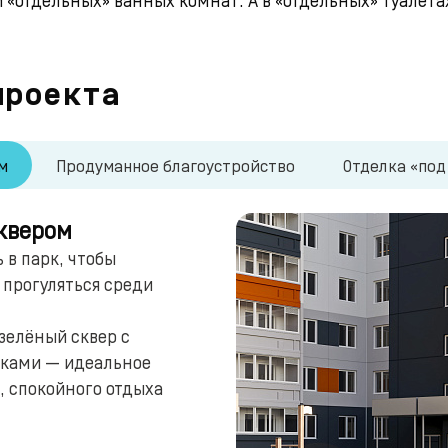
проекта
м
Продуманное благоустройство
Отделка «под
квером
 в парк, чтобы
прогуляться среди
зелёный сквер с
жками — идеальное
, спокойного отдыха