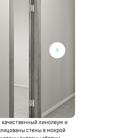
 качественный линолеум и
облицованы стены в мокрой
х стены оклеены обоями.