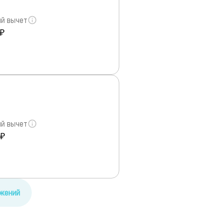
й вычет
 ₽
й вычет
 ₽
ожений