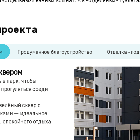
проекта
м
Продуманное благоустройство
Отделка «под
квером
 в парк, чтобы
прогуляться среди
зелёный сквер с
жками — идеальное
, спокойного отдыха