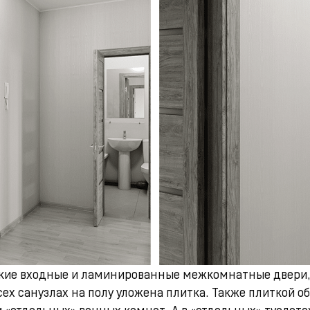
ские входные и ламинированные межкомнатные двери,
сех санузлах на полу уложена плитка. Также плиткой 
 «отдельных» ванных комнат. А в «отдельных» туалета