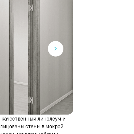
 качественный линолеум и
облицованы стены в мокрой
х стены оклеены обоями.