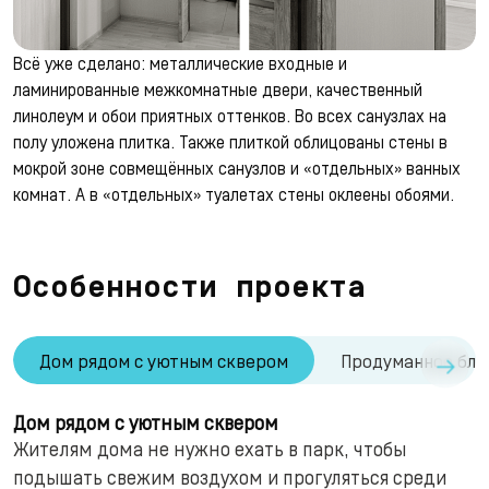
Всё уже сделано: металлические входные и
ламинированные межкомнатные двери, качественный
линолеум и обои приятных оттенков. Во всех санузлах на
полу уложена плитка. Также плиткой облицованы стены в
мокрой зоне совмещённых санузлов и «отдельных» ванных
комнат. А в «отдельных» туалетах стены оклеены обоями.
Особенности проекта
→
Дом рядом с уютным сквером
Продуманное бла
Дом рядом с уютным сквером
Жителям дома не нужно ехать в парк, чтобы
подышать свежим воздухом и прогуляться среди