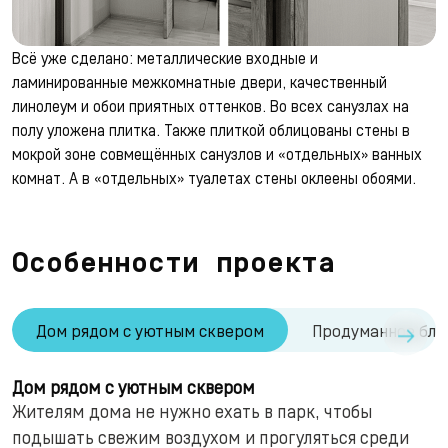
Всё уже сделано: металлические входные и
ламинированные межкомнатные двери, качественный
линолеум и обои приятных оттенков. Во всех санузлах на
полу уложена плитка. Также плиткой облицованы стены в
мокрой зоне совмещённых санузлов и «отдельных» ванных
комнат. А в «отдельных» туалетах стены оклеены обоями.
Особенности проекта
→
Дом рядом с уютным сквером
Продуманное бла
Дом рядом с уютным сквером
Жителям дома не нужно ехать в парк, чтобы
подышать свежим воздухом и прогуляться среди