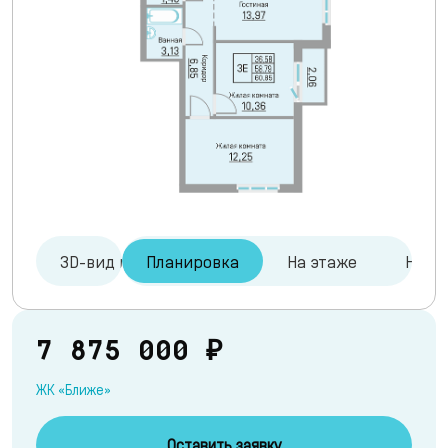
3D-вид и туры
Планировка
На этаже
На ге
7 875 000 ₽
ЖК «Ближе»
Оставить заявку