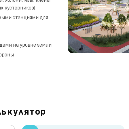
х кустарников)
дными станциями для
одами на уровне земли
тороны
лькулятор