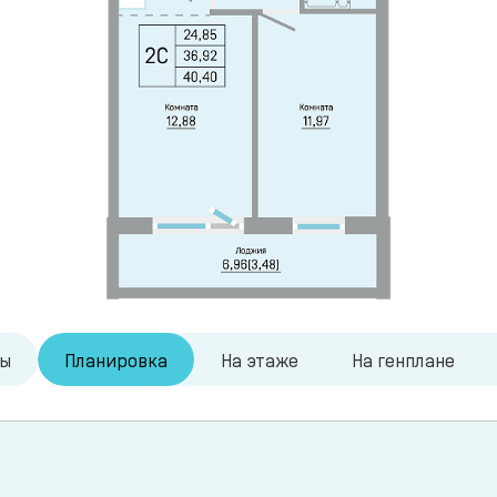
ры
Планировка
На этаже
На генплане