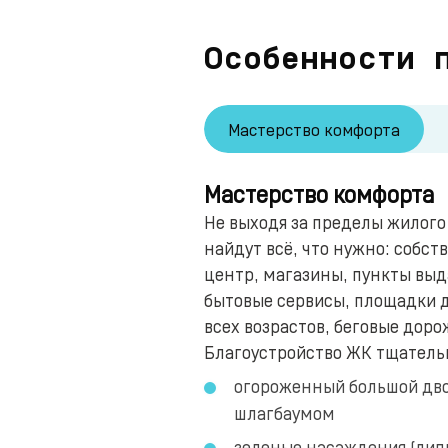
Особенности 
Мастерство комфорта
Мастерство комфорта
Не выходя за пределы жилог
найдут всё, что нужно: собс
центр, магазины, пункты выда
бытовые сервисы, площадки д
всех возрастов, беговые доро
Благоустройство ЖК тщатель
огороженный большой дво
шлагбаумом
зеленые насаждения (липы