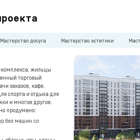
проекта
Мастерство досуга
Мастерство эстетики
Мас
о комплекса, жильцы
твенный торговый
чи заказов, кафе,
ля спорта и отдыха для
жки и многое другое.
но продумано:
р без машин со
, яблони, ивы, клены