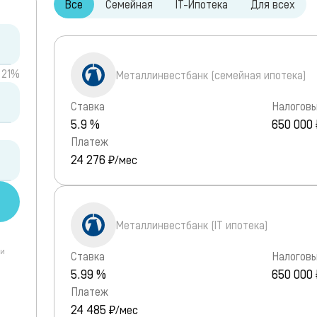
Все
Семейная
IT-Ипотека
Для всех
21%
Металлинвестбанк (семейная ипотека)
Ставка
Налоговы
5.9 %
650 000 
Платеж
24 276
₽/мес
Металлинвестбанк (IT ипотека)
 и
Ставка
Налоговы
5.99 %
650 000 
Платеж
24 485
₽/мес