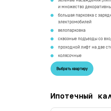
и множество декоративны
большая парковка с заря
электромобилей
велопарковка
сквозные подъезды со вх
проходной лифт на две с
колясочные
Выбрать квартиру
Ипотечный ка