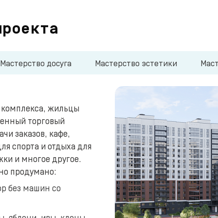
проекта
Мастерство досуга
Мастерство эстетики
Мас
о комплекса, жильцы
твенный торговый
чи заказов, кафе,
ля спорта и отдыха для
жки и многое другое.
но продумано:
р без машин со
, яблони, ивы, клены