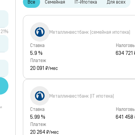
Все
Семейная
IT-Ипотека
Для всех
21%
Металлинвестбанк (семейная ипотека)
Ставка
Налоговы
5.9 %
634 721 
Платеж
20 091
₽/мес
Металлинвестбанк (IT ипотека)
 и
Ставка
Налоговы
5.99 %
641 458 
Платеж
20 264
₽/мес