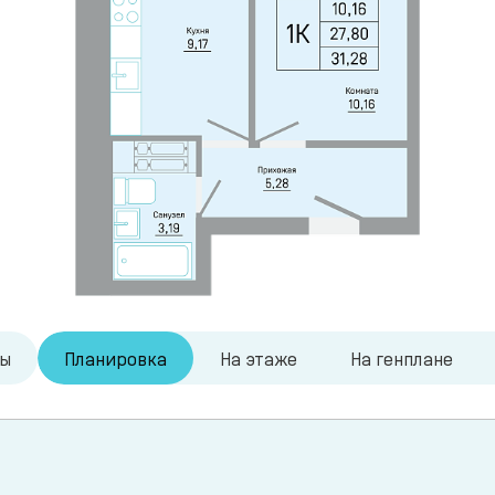
ры
Планировка
На этаже
На генплане