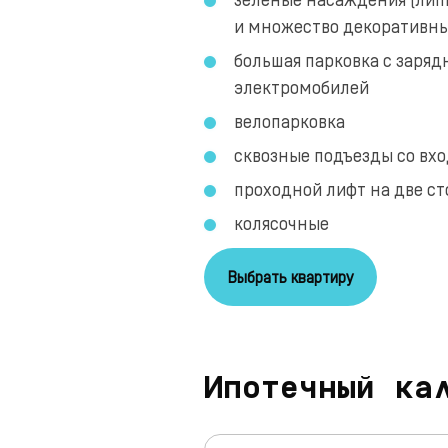
и множество декоративны
большая парковка с заря
электромобилей
велопарковка
сквозные подъезды со вх
проходной лифт на две с
колясочные
Выбрать квартиру
Ипотечный ка