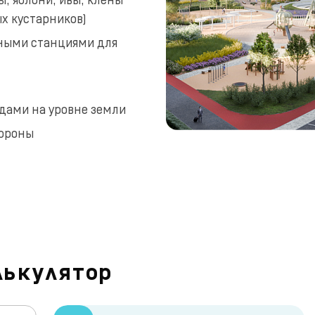
х кустарников)
дными станциями для
одами на уровне земли
тороны
лькулятор