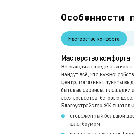
Особенности 
Мастерство комфорта
Мастерство комфорта
Не выходя за пределы жилог
найдут всё, что нужно: собс
центр, магазины, пункты выда
бытовые сервисы, площадки д
всех возрастов, беговые доро
Благоустройство ЖК тщатель
огороженный большой дво
шлагбаумом
зеленые насаждения (липы