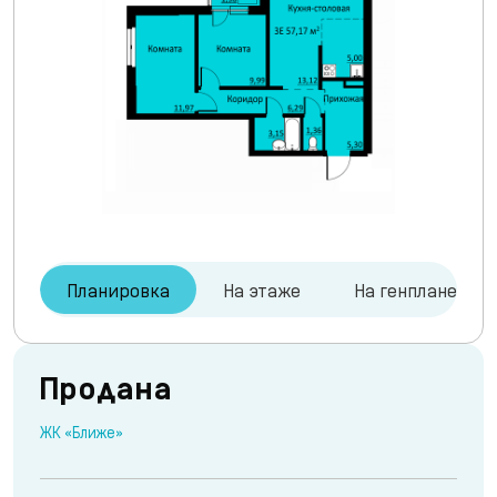
Планировка
На этаже
На генплане
Продана
ЖК «Ближе»