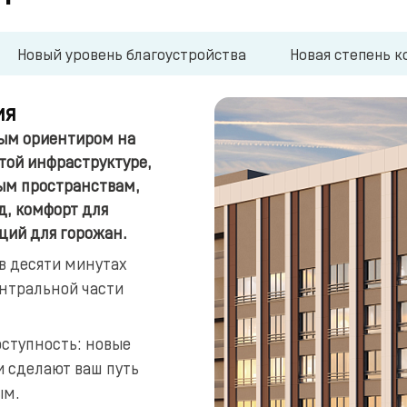
Новый уровень благоустройства
Новая степень 
ия
вым ориентиром на
итой инфраструктуре,
ым пространствам,
д, комфорт для
ций для горожан.
 в десяти минутах
нтральной части
оступность: новые
и сделают ваш путь
ым.