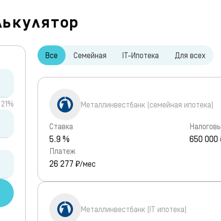
лькулятор
Все
Семейная
IT-Ипотека
Для всех
21%
Металлинвестбанк (семейная ипотека)
Ставка
Налоговы
5.9 %
650 000 
Платеж
26 277
₽/мес
Металлинвестбанк (IT ипотека)