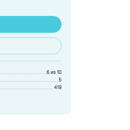
6 из 10
5
419