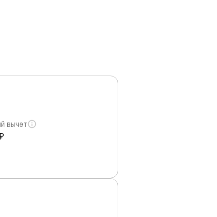
й вычет
₽