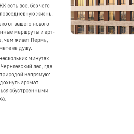
К есть все, без чего
 повседневную жизнь.
ко от вашего нового
онные маршруты и арт-
е, чем живет Пермь,
мете ее душу.
 нескольких минутах
Черняевский лес, где
 природой напрямую:
вдохнуть аромат
ться обустроенными
ха.