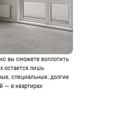
окс вы сможете воплотить
ых остается лишь
ые, специальные, долгие
й — в квартирах