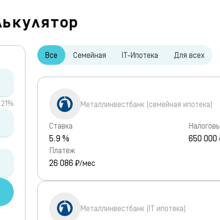
лькулятор
Все
Семейная
IT-Ипотека
Для всех
21%
Металлинвестбанк (семейная ипотека)
Ставка
Налоговы
5.9 %
650 000 
Платеж
26 086
₽/мес
Металлинвестбанк (IT ипотека)