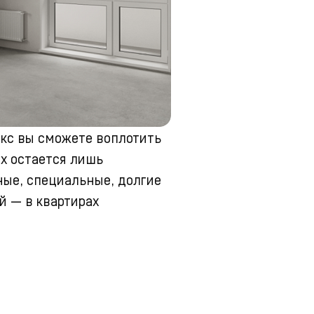
окс вы сможете воплотить
ых остается лишь
ые, специальные, долгие
й — в квартирах