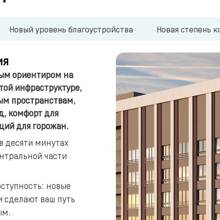
Новый уровень благоустройства
Новая степень 
ия
вым ориентиром на
итой инфраструктуре,
ым пространствам,
д, комфорт для
ций для горожан.
 в десяти минутах
нтральной части
оступность: новые
и сделают ваш путь
ым.