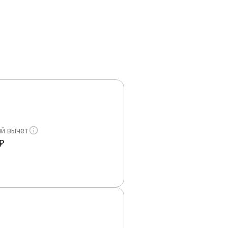
й вычет
₽