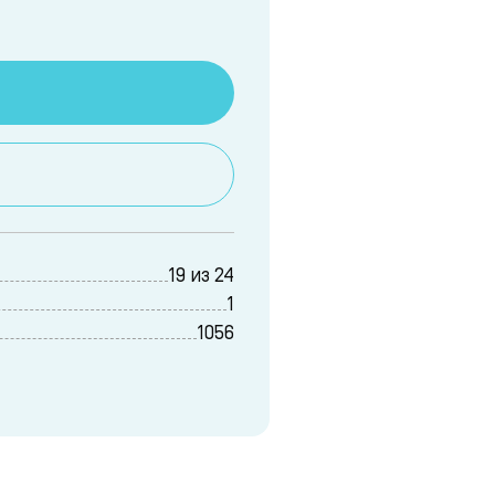
19 из 24
1
1056