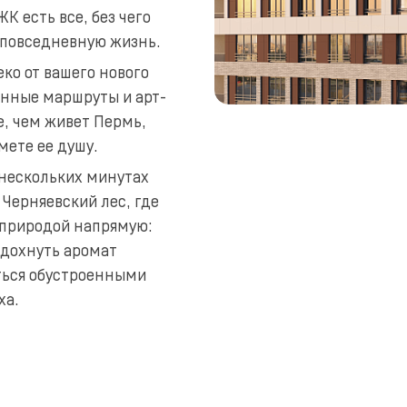
К есть все, без чего
 повседневную жизнь.
ко от вашего нового
онные маршруты и арт-
е, чем живет Пермь,
мете ее душу.
 нескольких минутах
Черняевский лес, где
 природой напрямую:
вдохнуть аромат
ться обустроенными
ха.