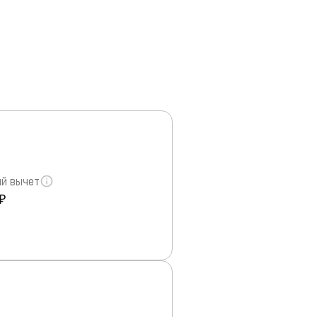
й вычет
₽