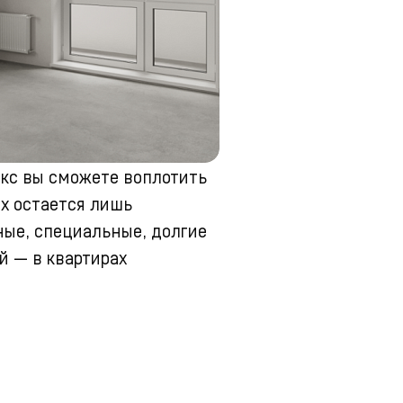
окс вы сможете воплотить
ых остается лишь
ые, специальные, долгие
й — в квартирах