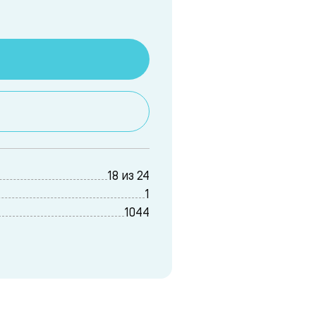
18 из 24
1
1044