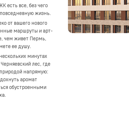
К есть все, без чего
 повседневную жизнь.
ко от вашего нового
онные маршруты и арт-
е, чем живет Пермь,
мете ее душу.
 нескольких минутах
Черняевский лес, где
 природой напрямую:
вдохнуть аромат
ться обустроенными
ха.