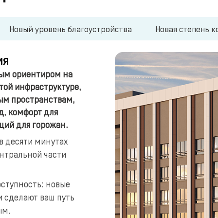
Новый уровень благоустройства
Новая степень 
ия
вым ориентиром на
итой инфраструктуре,
ым пространствам,
д, комфорт для
ций для горожан.
 в десяти минутах
нтральной части
оступность: новые
и сделают ваш путь
ым.