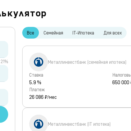
лькулятор
Все
Семейная
IT-Ипотека
Для всех
21%
Металлинвестбанк (семейная ипотека)
Ставка
Налоговы
5.9 %
650 000 
Платеж
26 086
₽/мес
Металлинвестбанк (IT ипотека)