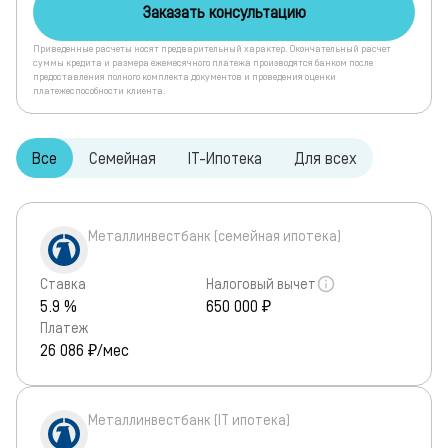
Заказать консультацию
Приведенные расчеты носят предварительный характер. Окончательный расчет
суммы кредита и размера ежемесячного платежа производятся банком после
предоставления полного комплекта документов и проведения оценки
платежеспособности клиента.
Все
Семейная
IT-Ипотека
Для всех
Металлинвестбанк (семейная ипотека)
Ставка
Налоговый вычет
5.9 %
650 000 ₽
Платеж
26 086
₽/мес
Металлинвестбанк (IT ипотека)